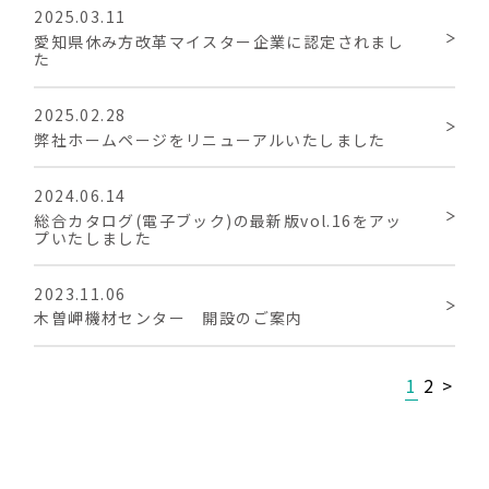
製品情報
2025.03.11
愛知県休み方改革マイスター企業に認定されまし
た
技術資料
2025.02.28
弊社ホームページをリニューアルいたしました
会社情報
2024.06.14
総合カタログ(電子ブック)の最新版vol.16をアッ
採用情報
プいたしました
プライバシーポリシー
2023.11.06
木曽岬機材センター 開設のご案内
お問い合わせ
1
2
>